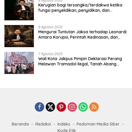
8 Agustus 2026
Kerugian bagi tersangka/terdakwa ketika
fungsi penyelidikan, penyidikan, dan
penuntutan dipegang oleh institusi yang
sama, serta dinamika dalam penanganan
perkara koneksitas. Studi kasus dalam
8 Agustus 2026
penanganan perkara dugaan korupsi
Mengurai Tuntutan Jaksa terhadap Leonardi:
pengadaan satelit Kemhan, dengan
Antara Korupsi, Perintah Kedinasan, dan
terdakwa Laksda TNI (Purn) Ir. Leonardi
Kepentingan Strategis Negara
7 Agustus 2026
Wali Kota Jakpus Pimpin Deklarasi Perang
Melawan Tramadol Ilegal, Tanah Abang
Target Bersih dari Peredaran Obat Terlarang
Beranda
Redaksi
Indeks
Pedoman Media Siber
Kode Etik