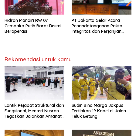
Hidran Mandiri RW 07
PT Jakarta Gelar Acara
Cempaka Putih Barat Resmi
Penandatanganan Pakta
Beroperasi
Integritas dan Perjanjian
Kinerja
Rekomendasi untuk kamu
Lantik Pejabat Struktural dan
Sudin Bina Marga Jakpus
Fungsional, Menteri Nusron
Tertibkan 19 Kabel di Jalan
Tegaskan Jalankan Amanat
Teluk Betung
Sebaik-baiknya