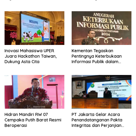
Sebaik-baiknya
Inovasi Mahasiswa UPER
Kementan Tegaskan
Juara Hackathon Taiwan,
Pentingnya Keterbukaan
Dukung Asta Cita
Informasi Publik dalam
Mendukung Swasembada
Pangan
Hidran Mandiri RW 07
PT Jakarta Gelar Acara
Cempaka Putih Barat Resmi
Penandatanganan Pakta
Beroperasi
Integritas dan Perjanjian
Kinerja