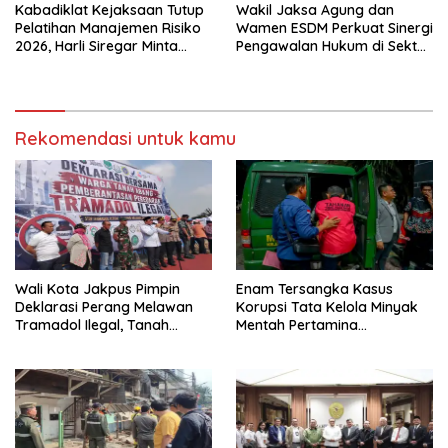
Kabadiklat Kejaksaan Tutup
Wakil Jaksa Agung dan
Pelatihan Manajemen Risiko
Wamen ESDM Perkuat Sinergi
2026, Harli Siregar Minta
Pengawalan Hukum di Sektor
Alumni Jadi Agen Perubahan
Energi
Rekomendasi untuk kamu
Wali Kota Jakpus Pimpin
Enam Tersangka Kasus
Deklarasi Perang Melawan
Korupsi Tata Kelola Minyak
Tramadol Ilegal, Tanah
Mentah Pertamina
Abang Target Bersih dari
Dilimpahkan ke JPU Kejari
Peredaran Obat Terlarang
Jakpus