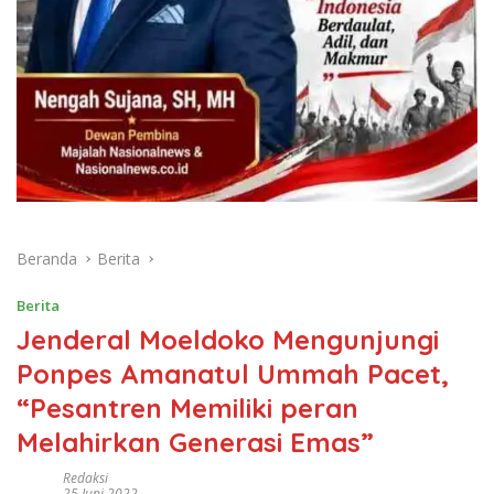
Beranda
Berita
Berita
Jenderal Moeldoko Mengunjungi
Ponpes Amanatul Ummah Pacet,
“Pesantren Memiliki peran
Melahirkan Generasi Emas”
Redaksi
25 Juni 2022