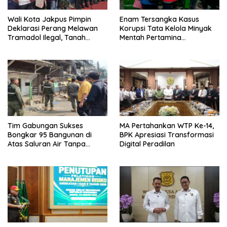
Wali Kota Jakpus Pimpin
Enam Tersangka Kasus
Deklarasi Perang Melawan
Korupsi Tata Kelola Minyak
Tramadol Ilegal, Tanah
Mentah Pertamina
Abang Target Bersih dari
Dilimpahkan ke JPU Kejari
Peredaran Obat Terlarang
Jakpus
Tim Gabungan Sukses
MA Pertahankan WTP Ke-14,
Bongkar 95 Bangunan di
BPK Apresiasi Transformasi
Atas Saluran Air Tanpa
Digital Peradilan
Hambatan