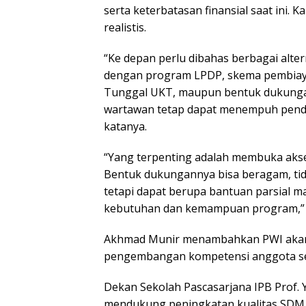
serta keterbatasan finansial saat ini. 
realistis.
“Ke depan perlu dibahas berbagai alte
dengan program LPDP, skema pembiaya
Tunggal UKT, maupun bentuk dukunga
wartawan tetap dapat menempuh pendi
katanya.
“Yang terpenting adalah membuka akses
Bentuk dukungannya bisa beragam, tid
tetapi dapat berupa bantuan parsial
kebutuhan dan kemampuan program,”
Akhmad Munir menambahkan PWI akan 
pengembangan kompetensi anggota sert
Dekan Sekolah Pascasarjana IPB Prof.
mendukung peningkatan kualitas SDM n