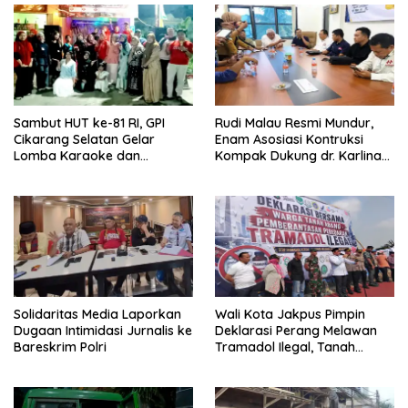
Sambut HUT ke-81 RI, GPI
Rudi Malau Resmi Mundur,
Cikarang Selatan Gelar
Enam Asosiasi Kontruksi
Lomba Karaoke dan
Kompak Dukung dr. Karlina
Pencarian Bakat Warga
Jadi Ketua Kadin Kota
Depok 2026-2031
Solidaritas Media Laporkan
Wali Kota Jakpus Pimpin
Dugaan Intimidasi Jurnalis ke
Deklarasi Perang Melawan
Bareskrim Polri
Tramadol Ilegal, Tanah
Abang Target Bersih dari
Peredaran Obat Terlarang