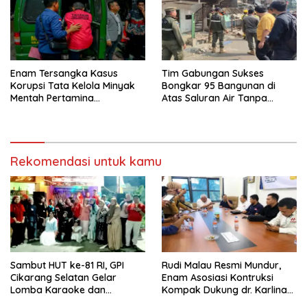
Enam Tersangka Kasus
Tim Gabungan Sukses
Korupsi Tata Kelola Minyak
Bongkar 95 Bangunan di
Mentah Pertamina
Atas Saluran Air Tanpa
Dilimpahkan ke JPU Kejari
Hambatan
Jakpus
Rekomendasi untuk kamu
Sambut HUT ke-81 RI, GPI
Rudi Malau Resmi Mundur,
Cikarang Selatan Gelar
Enam Asosiasi Kontruksi
Lomba Karaoke dan
Kompak Dukung dr. Karlina
Pencarian Bakat Warga
Jadi Ketua Kadin Kota