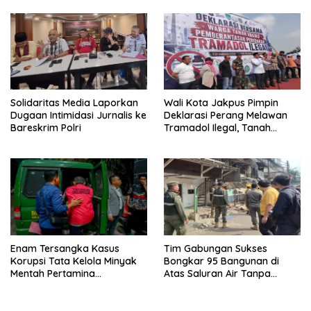
Depok 2026-2031
Solidaritas Media Laporkan
Wali Kota Jakpus Pimpin
Dugaan Intimidasi Jurnalis ke
Deklarasi Perang Melawan
Bareskrim Polri
Tramadol Ilegal, Tanah
Abang Target Bersih dari
Peredaran Obat Terlarang
Enam Tersangka Kasus
Tim Gabungan Sukses
Korupsi Tata Kelola Minyak
Bongkar 95 Bangunan di
Mentah Pertamina
Atas Saluran Air Tanpa
Dilimpahkan ke JPU Kejari
Hambatan
Jakpus