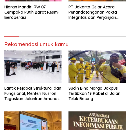
Hidran Mandiri RW 07
PT Jakarta Gelar Acara
Cempaka Putih Barat Resmi
Penandatanganan Pakta
Beroperasi
Integritas dan Perjanjian
Kinerja
Rekomendasi untuk kamu
Lantik Pejabat Struktural dan
Sudin Bina Marga Jakpus
Fungsional, Menteri Nusron
Tertibkan 19 Kabel di Jalan
Tegaskan Jalankan Amanat
Teluk Betung
Sebaik-baiknya