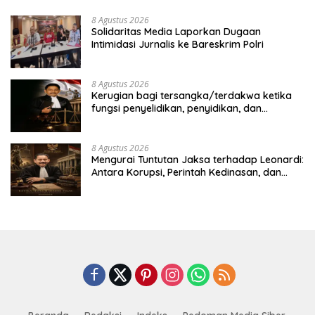
8 Agustus 2026
Solidaritas Media Laporkan Dugaan
Intimidasi Jurnalis ke Bareskrim Polri
8 Agustus 2026
Kerugian bagi tersangka/terdakwa ketika
fungsi penyelidikan, penyidikan, dan
penuntutan dipegang oleh institusi yang
sama, serta dinamika dalam penanganan
perkara koneksitas. Studi kasus dalam
8 Agustus 2026
penanganan perkara dugaan korupsi
Mengurai Tuntutan Jaksa terhadap Leonardi:
pengadaan satelit Kemhan, dengan
Antara Korupsi, Perintah Kedinasan, dan
terdakwa Laksda TNI (Purn) Ir. Leonardi
Kepentingan Strategis Negara