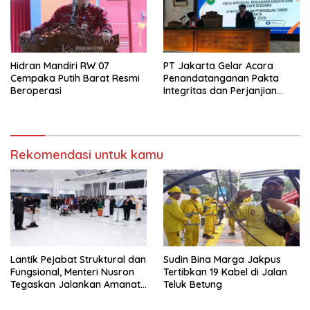
Hidran Mandiri RW 07
PT Jakarta Gelar Acara
Cempaka Putih Barat Resmi
Penandatanganan Pakta
Beroperasi
Integritas dan Perjanjian
Kinerja
Rekomendasi untuk kamu
Lantik Pejabat Struktural dan
Sudin Bina Marga Jakpus
Fungsional, Menteri Nusron
Tertibkan 19 Kabel di Jalan
Tegaskan Jalankan Amanat
Teluk Betung
Sebaik-baiknya