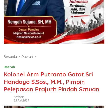
Beranda
Daerah
Daerah
Kolonel Arm Putranto Gatot Sri
Handoyo S.Sos., M.M., Pimpin
Pelepasan Prajurit Pindah Satuan
Redaksi
23 Juli 2021