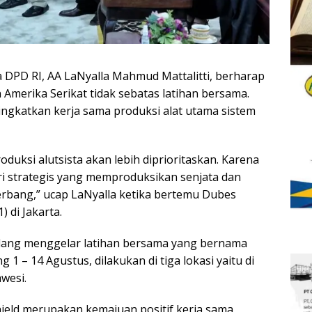
 DPD RI, AA LaNyalla Mahmud Mattalitti, berharap
n Amerika Serikat tidak sebatas latihan bersama.
ningkatkan kerja sama produksi alat utama sistem
duksi alutsista akan lebih diprioritaskan. Karena
tri strategis yang memproduksikan senjata dan
terbang,” ucap LaNyalla ketika bertemu Dubes
 di Jakarta.
edang menggelar latihan bersama yang bernama
 1 – 14 Agustus, dilakukan di tiga lokasi yaitu di
wesi.
eld merupakan kemajuan positif kerja sama