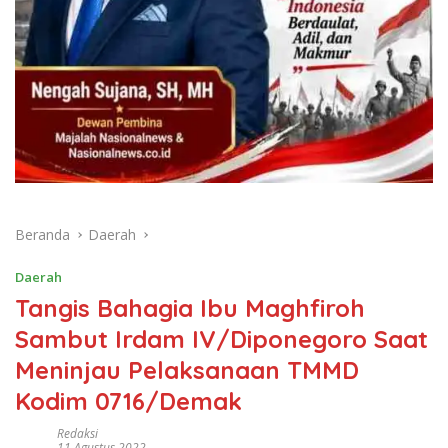
Beranda
Daerah
Daerah
Tangis Bahagia Ibu Maghfiroh
Sambut Irdam IV/Diponegoro Saat
Meninjau Pelaksanaan TMMD
Kodim 0716/Demak
Redaksi
11 Agustus 2022