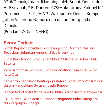
0716/Demak, Irdam didampingi oleh Bupati Demak dr.
Hj. Eisti’anah, S.E., Danrem 073/Makutarama Kolonel Inf
Purnomosidi, S.I.P., M.A.P., Wakapolres Demak Kompol
Johan Valentino Namuru dan unsur Forkopimda
Demak.
(Pendam IV/Dip – NANO)
Berita Terkait
Lantik Pejabat Struktural dan Fungsional, Menteri Nusron
Tegaskan Jalankan Amanat Sebaik-baiknya
Sudin Bina Marga Jakpus Tertibkan 19 Kabel di Jalan Teluk
Betung
Inovasi Mahasiswa UPER Juara Hackathon Taiwan, Dukung
Asta Cita
Kementan Tegaskan Pentingnya Keterbukaan Informasi Publik
dalam Mendukung Swasembada Pangan
Hidran Mandiri RW 07 Cempaka Putih Barat Resmi Beroperasi
PT Jakarta Gelar Acara Penandatanganan Pakta Integritas
dan Perjanjian Kinerja