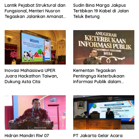
Lantik Pejabat Struktural dan
Sudin Bina Marga Jakpus
Fungsional, Menteri Nusron
Tertibkan 19 Kabel di Jalan
Tegaskan Jalankan Amanat
Teluk Betung
Sebaik-baiknya
Inovasi Mahasiswa UPER
Kementan Tegaskan
Juara Hackathon Taiwan,
Pentingnya Keterbukaan
Dukung Asta Cita
Informasi Publik dalam
Mendukung Swasembada
Pangan
Hidran Mandiri RW 07
PT Jakarta Gelar Acara