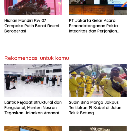
Hidran Mandiri RW 07
PT Jakarta Gelar Acara
Cempaka Putih Barat Resmi
Penandatanganan Pakta
Beroperasi
Integritas dan Perjanjian
Kinerja
Rekomendasi untuk kamu
Lantik Pejabat Struktural dan
Sudin Bina Marga Jakpus
Fungsional, Menteri Nusron
Tertibkan 19 Kabel di Jalan
Tegaskan Jalankan Amanat
Teluk Betung
Sebaik-baiknya