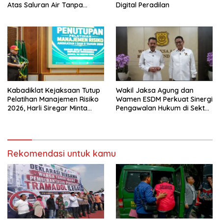
Atas Saluran Air Tanpa
Digital Peradilan
Hambatan
Kabadiklat Kejaksaan Tutup
Wakil Jaksa Agung dan
Pelatihan Manajemen Risiko
Wamen ESDM Perkuat Sinergi
2026, Harli Siregar Minta
Pengawalan Hukum di Sektor
Alumni Jadi Agen Perubahan
Energi
Rekomendasi untuk kamu