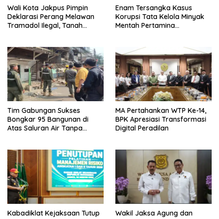
Wali Kota Jakpus Pimpin
Enam Tersangka Kasus
Deklarasi Perang Melawan
Korupsi Tata Kelola Minyak
Tramadol Ilegal, Tanah
Mentah Pertamina
Abang Target Bersih dari
Dilimpahkan ke JPU Kejari
Peredaran Obat Terlarang
Jakpus
Tim Gabungan Sukses
MA Pertahankan WTP Ke-14,
Bongkar 95 Bangunan di
BPK Apresiasi Transformasi
Atas Saluran Air Tanpa
Digital Peradilan
Hambatan
Kabadiklat Kejaksaan Tutup
Wakil Jaksa Agung dan