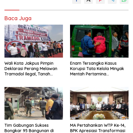
Baca Juga
Wali Kota Jakpus Pimpin
Enam Tersangka Kasus
Deklarasi Perang Melawan
Korupsi Tata Kelola Minyak
Tramadol Ilegal, Tanah
Mentah Pertamina
Abang Target Bersih dari
Dilimpahkan ke JPU Kejari
Peredaran Obat Terlarang
Jakpus
Tim Gabungan Sukses
MA Pertahankan WTP Ke-14,
Bongkar 95 Bangunan di
BPK Apresiasi Transformasi