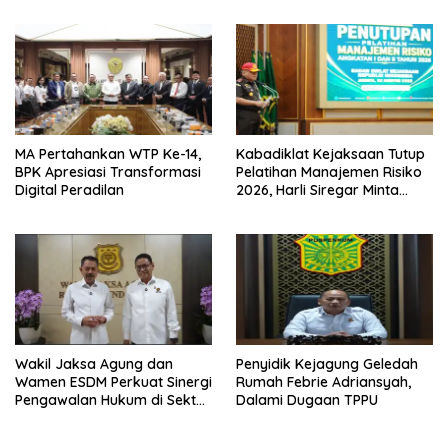
Jakpus
MA Pertahankan WTP Ke-14,
Kabadiklat Kejaksaan Tutup
BPK Apresiasi Transformasi
Pelatihan Manajemen Risiko
Digital Peradilan
2026, Harli Siregar Minta
Alumni Jadi Agen Perubahan
Wakil Jaksa Agung dan
Penyidik Kejagung Geledah
Wamen ESDM Perkuat Sinergi
Rumah Febrie Adriansyah,
Pengawalan Hukum di Sektor
Dalami Dugaan TPPU
Energi