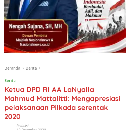
Beranda
Berita
Berita
Ketua DPD RI AA LaNyalla
Mahmud Mattalitti: Mengapresiasi
pelaksanaan Pilkada serentak
2020
Redaksi
13 Desember 2020