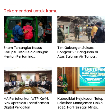
Rekomendasi untuk kamu
Enam Tersangka Kasus
Tim Gabungan Sukses
Korupsi Tata Kelola Minyak
Bongkar 95 Bangunan di
Mentah Pertamina
Atas Saluran Air Tanpa
Dilimpahkan ke JPU Kejari
Hambatan
Jakpus
MA Pertahankan WTP Ke-14,
Kabadiklat Kejaksaan Tutup
BPK Apresiasi Transformasi
Pelatihan Manajemen Risiko
Digital Peradilan
2026, Harli Siregar Minta