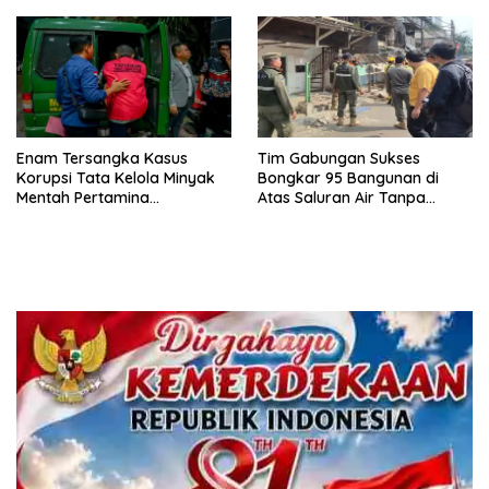
Peredaran Obat Terlarang
Enam Tersangka Kasus
Tim Gabungan Sukses
Korupsi Tata Kelola Minyak
Bongkar 95 Bangunan di
Mentah Pertamina
Atas Saluran Air Tanpa
Dilimpahkan ke JPU Kejari
Hambatan
Jakpus