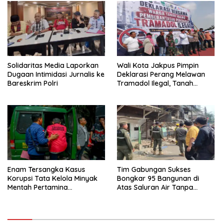
Solidaritas Media Laporkan
Wali Kota Jakpus Pimpin
Dugaan Intimidasi Jurnalis ke
Deklarasi Perang Melawan
Bareskrim Polri
Tramadol Ilegal, Tanah
Abang Target Bersih dari
Peredaran Obat Terlarang
Enam Tersangka Kasus
Tim Gabungan Sukses
Korupsi Tata Kelola Minyak
Bongkar 95 Bangunan di
Mentah Pertamina
Atas Saluran Air Tanpa
Dilimpahkan ke JPU Kejari
Hambatan
Jakpus