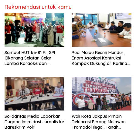
Rekomendasi untuk kamu
Sambut HUT ke-81 RI, GPI
Rudi Malau Resmi Mundur,
Cikarang Selatan Gelar
Enam Asosiasi Kontruksi
Lomba Karaoke dan
Kompak Dukung dr. Karlina
Pencarian Bakat Warga
Jadi Ketua Kadin Kota
Depok 2026-2031
Solidaritas Media Laporkan
Wali Kota Jakpus Pimpin
Dugaan Intimidasi Jurnalis ke
Deklarasi Perang Melawan
Bareskrim Polri
Tramadol Ilegal, Tanah
Abang Target Bersih dari