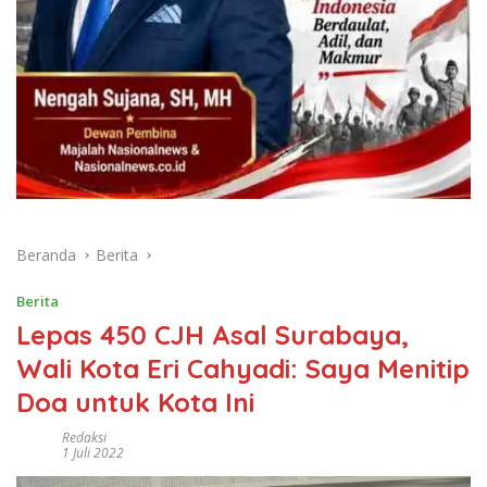
Beranda
Berita
Berita
Lepas 450 CJH Asal Surabaya,
Wali Kota Eri Cahyadi: Saya Menitip
Doa untuk Kota Ini
Redaksi
1 Juli 2022