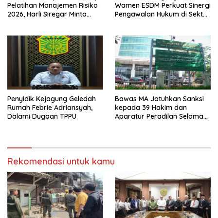
Pelatihan Manajemen Risiko
Wamen ESDM Perkuat Sinergi
2026, Harli Siregar Minta
Pengawalan Hukum di Sektor
Alumni Jadi Agen Perubahan
Energi
Penyidik Kejagung Geledah
Bawas MA Jatuhkan Sanksi
Rumah Febrie Adriansyah,
kepada 39 Hakim dan
Dalami Dugaan TPPU
Aparatur Peradilan Selama
Juli 2026
Rekomendasi untuk kamu