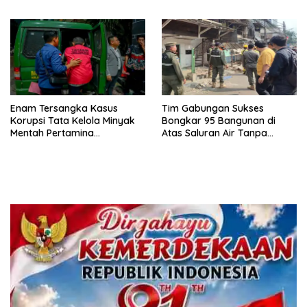
Abang Target Bersih dari
Peredaran Obat Terlarang
Enam Tersangka Kasus
Tim Gabungan Sukses
Korupsi Tata Kelola Minyak
Bongkar 95 Bangunan di
Mentah Pertamina
Atas Saluran Air Tanpa
Dilimpahkan ke JPU Kejari
Hambatan
Jakpus