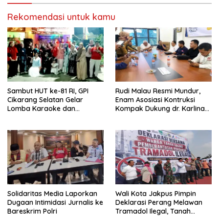
Rekomendasi untuk kamu
Sambut HUT ke-81 RI, GPI
Rudi Malau Resmi Mundur,
Cikarang Selatan Gelar
Enam Asosiasi Kontruksi
Lomba Karaoke dan
Kompak Dukung dr. Karlina
Pencarian Bakat Warga
Jadi Ketua Kadin Kota
Depok 2026-2031
Solidaritas Media Laporkan
Wali Kota Jakpus Pimpin
Dugaan Intimidasi Jurnalis ke
Deklarasi Perang Melawan
Bareskrim Polri
Tramadol Ilegal, Tanah