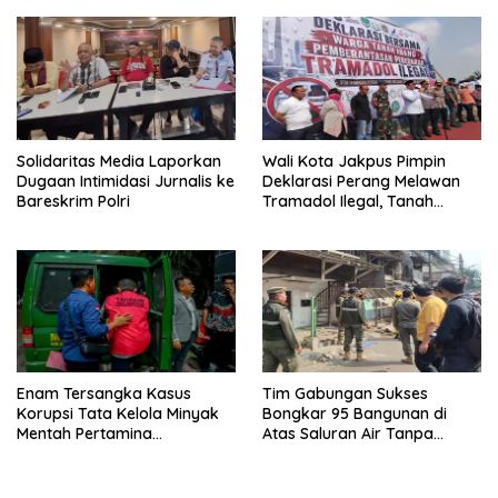
Depok 2026-2031
Solidaritas Media Laporkan
Wali Kota Jakpus Pimpin
Dugaan Intimidasi Jurnalis ke
Deklarasi Perang Melawan
Bareskrim Polri
Tramadol Ilegal, Tanah
Abang Target Bersih dari
Peredaran Obat Terlarang
Enam Tersangka Kasus
Tim Gabungan Sukses
Korupsi Tata Kelola Minyak
Bongkar 95 Bangunan di
Mentah Pertamina
Atas Saluran Air Tanpa
Dilimpahkan ke JPU Kejari
Hambatan
Jakpus