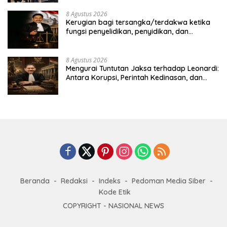
8 Agustus 2026
Kerugian bagi tersangka/terdakwa ketika
fungsi penyelidikan, penyidikan, dan
penuntutan dipegang oleh institusi yang
sama, serta dinamika dalam penanganan
perkara koneksitas. Studi kasus dalam
8 Agustus 2026
penanganan perkara dugaan korupsi
Mengurai Tuntutan Jaksa terhadap Leonardi:
pengadaan satelit Kemhan, dengan
Antara Korupsi, Perintah Kedinasan, dan
terdakwa Laksda TNI (Purn) Ir. Leonardi
Kepentingan Strategis Negara
Beranda
Redaksi
Indeks
Pedoman Media Siber
Kode Etik
COPYRIGHT -
NASIONAL NEWS