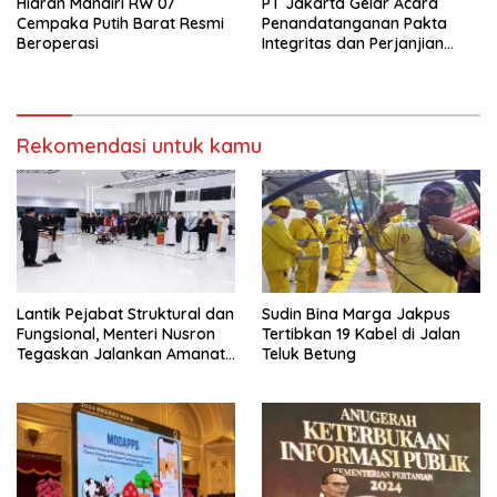
Hidran Mandiri RW 07
PT Jakarta Gelar Acara
Cempaka Putih Barat Resmi
Penandatanganan Pakta
Beroperasi
Integritas dan Perjanjian
Kinerja
Rekomendasi untuk kamu
Lantik Pejabat Struktural dan
Sudin Bina Marga Jakpus
Fungsional, Menteri Nusron
Tertibkan 19 Kabel di Jalan
Tegaskan Jalankan Amanat
Teluk Betung
Sebaik-baiknya