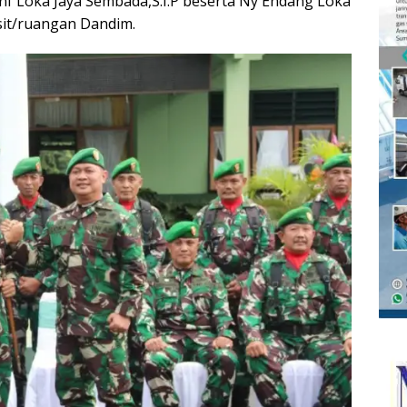
Inf Loka Jaya Sembada,S.I.P beserta Ny Endang Loka
sit/ruangan Dandim.