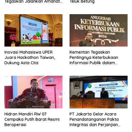
Tegaskan Jalankan Amanat
Teluk Betung
Sebaik-baiknya
Inovasi Mahasiswa UPER
Kementan Tegaskan
Juara Hackathon Taiwan,
Pentingnya Keterbukaan
Dukung Asta Cita
Informasi Publik dalam
Mendukung Swasembada
Pangan
Hidran Mandiri RW 07
PT Jakarta Gelar Acara
Cempaka Putih Barat Resmi
Penandatanganan Pakta
Beroperasi
Integritas dan Perjanjian
Kinerja