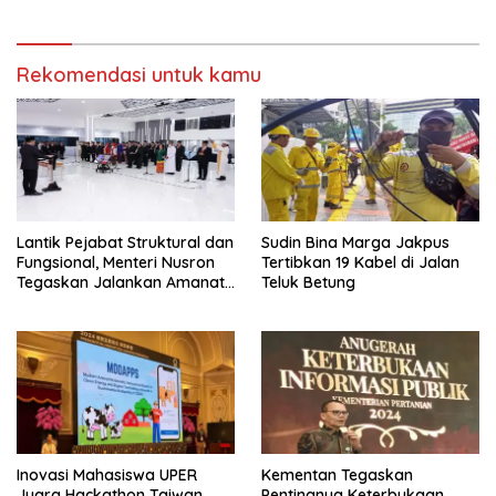
Rekomendasi untuk kamu
Lantik Pejabat Struktural dan
Sudin Bina Marga Jakpus
Fungsional, Menteri Nusron
Tertibkan 19 Kabel di Jalan
Tegaskan Jalankan Amanat
Teluk Betung
Sebaik-baiknya
Inovasi Mahasiswa UPER
Kementan Tegaskan
Juara Hackathon Taiwan,
Pentingnya Keterbukaan