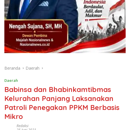
Beranda
Daerah
Daerah
Babinsa dan Bhabinkamtibmas
Kelurahan Panjang Laksanakan
Patroli Penegakan PPKM Berbasis
Mikro
Redaksi
25 Juni 2021