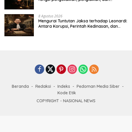
penuntutan dipegang oleh institusi yang
sama, serta dinamika dalam penanganan
perkara koneksitas. Studi kasus dalam
8 Agustus 2026
penanganan perkara dugaan korupsi
Mengurai Tuntutan Jaksa terhadap Leonardi:
pengadaan satelit Kemhan, dengan
Antara Korupsi, Perintah Kedinasan, dan
terdakwa Laksda TNI (Purn) Ir. Leonardi
Kepentingan Strategis Negara
Beranda
Redaksi
Indeks
Pedoman Media Siber
Kode Etik
COPYRIGHT -
NASIONAL NEWS