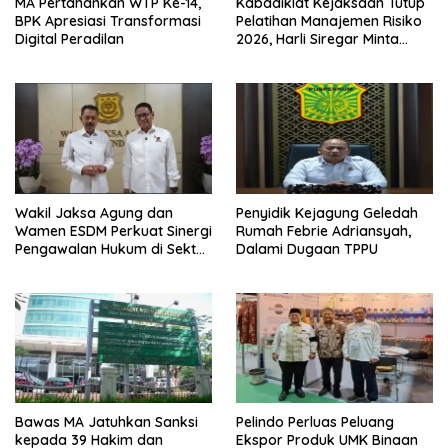
MA Pertahankan WTP Ke-14,
Kabadiklat Kejaksaan Tutup
BPK Apresiasi Transformasi
Pelatihan Manajemen Risiko
Digital Peradilan
2026, Harli Siregar Minta
Alumni Jadi Agen Perubahan
Wakil Jaksa Agung dan
Penyidik Kejagung Geledah
Wamen ESDM Perkuat Sinergi
Rumah Febrie Adriansyah,
Pengawalan Hukum di Sektor
Dalami Dugaan TPPU
Energi
Bawas MA Jatuhkan Sanksi
Pelindo Perluas Peluang
kepada 39 Hakim dan
Ekspor Produk UMK Binaan