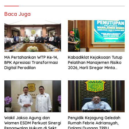
Baca Juga
MA Pertahankan WTP Ke-14,
Kabadiklat Kejaksaan Tutup
BPK Apresiasi Transformasi
Pelatihan Manajemen Risiko
Digital Peradilan
2026, Harli Siregar Minta
Alumni Jadi Agen Perubahan
Wakil Jaksa Agung dan
Penyidik Kejagung Geledah
Wamen ESDM Perkuat Sinergi
Rumah Febrie Adriansyah,
Pengawalan Hukum di Sektor
Dalami Dugaan TPPU