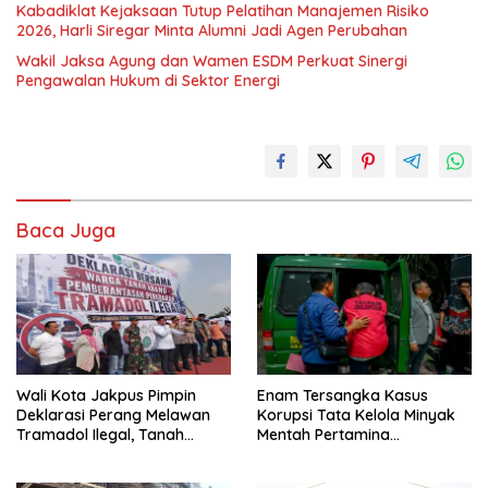
Kabadiklat Kejaksaan Tutup Pelatihan Manajemen Risiko
2026, Harli Siregar Minta Alumni Jadi Agen Perubahan
Wakil Jaksa Agung dan Wamen ESDM Perkuat Sinergi
Pengawalan Hukum di Sektor Energi
Baca Juga
Wali Kota Jakpus Pimpin
Enam Tersangka Kasus
Deklarasi Perang Melawan
Korupsi Tata Kelola Minyak
Tramadol Ilegal, Tanah
Mentah Pertamina
Abang Target Bersih dari
Dilimpahkan ke JPU Kejari
Peredaran Obat Terlarang
Jakpus