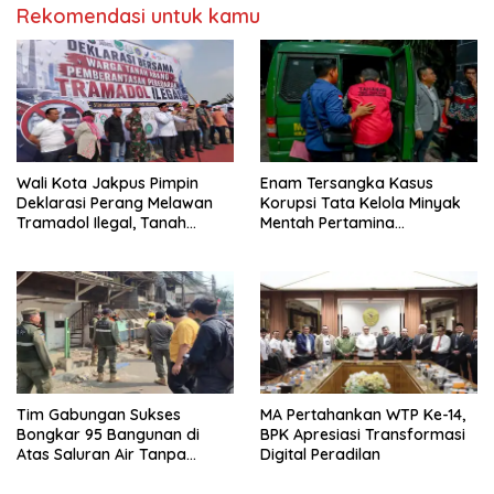
Rekomendasi untuk kamu
Wali Kota Jakpus Pimpin
Enam Tersangka Kasus
Deklarasi Perang Melawan
Korupsi Tata Kelola Minyak
Tramadol Ilegal, Tanah
Mentah Pertamina
Abang Target Bersih dari
Dilimpahkan ke JPU Kejari
Peredaran Obat Terlarang
Jakpus
Tim Gabungan Sukses
MA Pertahankan WTP Ke-14,
Bongkar 95 Bangunan di
BPK Apresiasi Transformasi
Atas Saluran Air Tanpa
Digital Peradilan
Hambatan