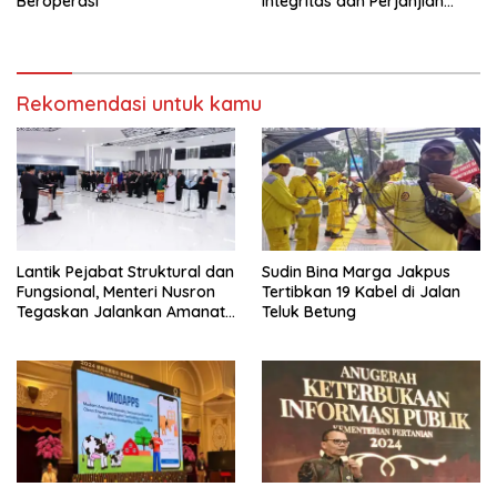
Beroperasi
Integritas dan Perjanjian
Kinerja
Rekomendasi untuk kamu
Lantik Pejabat Struktural dan
Sudin Bina Marga Jakpus
Fungsional, Menteri Nusron
Tertibkan 19 Kabel di Jalan
Tegaskan Jalankan Amanat
Teluk Betung
Sebaik-baiknya