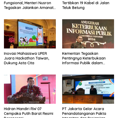
Fungsional, Menteri Nusron
Tertibkan 19 Kabel di Jalan
Tegaskan Jalankan Amanat
Teluk Betung
Sebaik-baiknya
Inovasi Mahasiswa UPER
Kementan Tegaskan
Juara Hackathon Taiwan,
Pentingnya Keterbukaan
Dukung Asta Cita
Informasi Publik dalam
Mendukung Swasembada
Pangan
Hidran Mandiri RW 07
PT Jakarta Gelar Acara
Cempaka Putih Barat Resmi
Penandatanganan Pakta