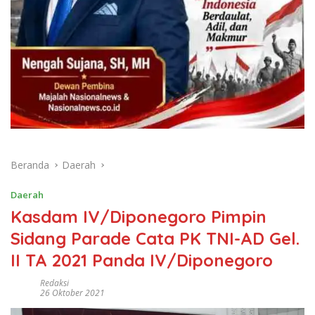
Beranda
Daerah
Daerah
Kasdam IV/Diponegoro Pimpin
Sidang Parade Cata PK TNI-AD Gel.
II TA 2021 Panda IV/Diponegoro
Redaksi
26 Oktober 2021