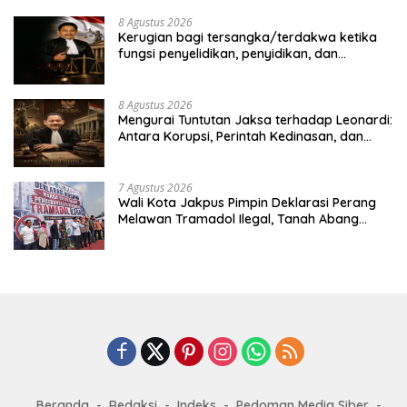
8 Agustus 2026
Kerugian bagi tersangka/terdakwa ketika
fungsi penyelidikan, penyidikan, dan
penuntutan dipegang oleh institusi yang
sama, serta dinamika dalam penanganan
perkara koneksitas. Studi kasus dalam
8 Agustus 2026
penanganan perkara dugaan korupsi
Mengurai Tuntutan Jaksa terhadap Leonardi:
pengadaan satelit Kemhan, dengan
Antara Korupsi, Perintah Kedinasan, dan
terdakwa Laksda TNI (Purn) Ir. Leonardi
Kepentingan Strategis Negara
7 Agustus 2026
Wali Kota Jakpus Pimpin Deklarasi Perang
Melawan Tramadol Ilegal, Tanah Abang
Target Bersih dari Peredaran Obat Terlarang
Beranda
Redaksi
Indeks
Pedoman Media Siber