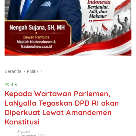
Beranda
Politik
Politik
Kepada Wartawan Parlemen,
LaNyalla Tegaskan DPD RI akan
Diperkuat Lewat Amandemen
Konstitusi
Redaksi
4 Desember 2021