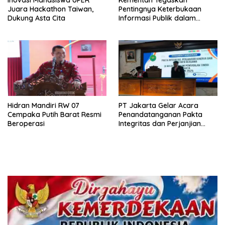
Inovasi Mahasiswa UPER
Kementan Tegaskan
Juara Hackathon Taiwan,
Pentingnya Keterbukaan
Dukung Asta Cita
Informasi Publik dalam
Mendukung Swasembada
Pangan
Hidran Mandiri RW 07
PT Jakarta Gelar Acara
Cempaka Putih Barat Resmi
Penandatanganan Pakta
Beroperasi
Integritas dan Perjanjian
Kinerja