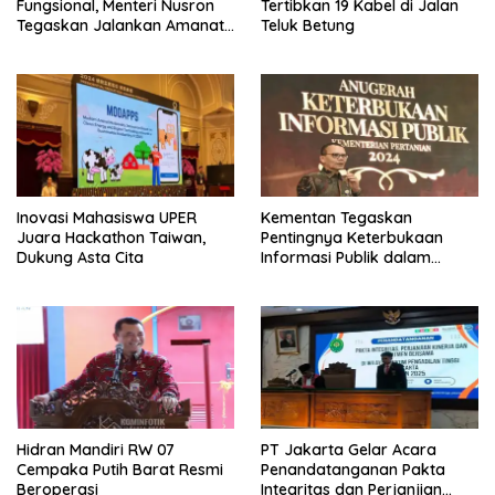
Fungsional, Menteri Nusron
Tertibkan 19 Kabel di Jalan
Tegaskan Jalankan Amanat
Teluk Betung
Sebaik-baiknya
Inovasi Mahasiswa UPER
Kementan Tegaskan
Juara Hackathon Taiwan,
Pentingnya Keterbukaan
Dukung Asta Cita
Informasi Publik dalam
Mendukung Swasembada
Pangan
Hidran Mandiri RW 07
PT Jakarta Gelar Acara
Cempaka Putih Barat Resmi
Penandatanganan Pakta
Beroperasi
Integritas dan Perjanjian