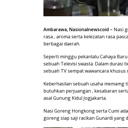
Ambarawa, Nasionalnewscoid –
Nasi g
rasa , aroma serta kelezatan rasa pasca
berbagai daerah.
Seperti minggu pekanlalu Cahaya Baru
sebuah Televisi swasta. Dalam durasi tid
sebuah TV sempat wawancara khusus d
Keberhasilan sebuah usaha memamg tida
butuhkan perjuangan , kesabaran serta k
asal Gunung Kidul Jogjakarta.
Nasi Goreng Hongkong serta Cumi adala
goreng siap saji racikan Gunardi yang d