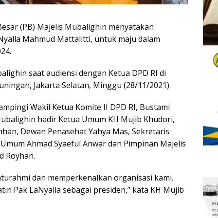
esar (PB) Majelis Mubalighin menyatakan
yalla Mahmud Mattalitti, untuk maju dalam
24.
lighin saat audiensi dengan Ketua DPD RI di
ingan, Jakarta Selatan, Minggu (28/11/2021).
ampingi Wakil Ketua Komite II DPD RI, Bustami
Mubalighin hadir Ketua Umum KH Mujib Khudori,
han, Dewan Penasehat Yahya Mas, Sekretaris
a Umum Ahmad Syaeful Anwar dan Pimpinan Majelis
d Royhan.
laturahmi dan memperkenalkan organisasi kami.
tin Pak LaNyalla sebagai presiden,” kata KH Mujib