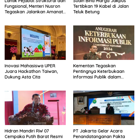
Lantik Pejabat Struktural dan
Sudin Bina Marga Jakpus
Fungsional, Menteri Nusron
Tertibkan 19 Kabel di Jalan
Tegaskan Jalankan Amanat
Teluk Betung
Sebaik-baiknya
Inovasi Mahasiswa UPER
Kementan Tegaskan
Juara Hackathon Taiwan,
Pentingnya Keterbukaan
Dukung Asta Cita
Informasi Publik dalam
Mendukung Swasembada
Pangan
Hidran Mandiri RW 07
PT Jakarta Gelar Acara
Cempaka Putih Barat Resmi
Penandatanganan Pakta