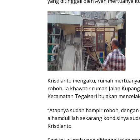
yang ditinggali oleh Ayah mertuanya itu
Krisdianto mengaku, rumah mertuanya i
roboh. Ia khawatir rumah Jalan Kupan
Kecamatan Tegalsari itu akan mencelaka
“Atapnya sudah hampir roboh, dengan 
alhamdulillah sekarang kondisinya suda
Krisdianto.
Saat ini, rumah yang ditinggali oleh m