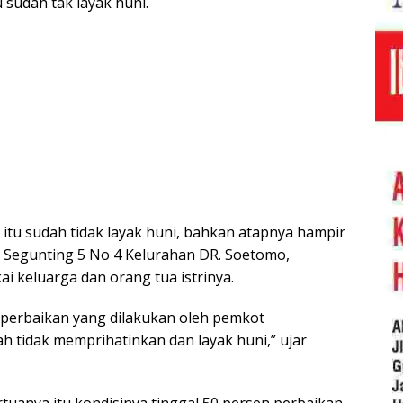
 sudah tak layak huni.
tu sudah tidak layak huni, bahkan atapnya hampir
g Segunting 5 No 4 Kelurahan DR. Soetomo,
i keluarga dan orang tua istrinya.
perbaikan yang dilakukan oleh pemkot
h tidak memprihatinkan dan layak huni,” ujar
ertuanya itu kondisinya tinggal 50 persen perbaikan