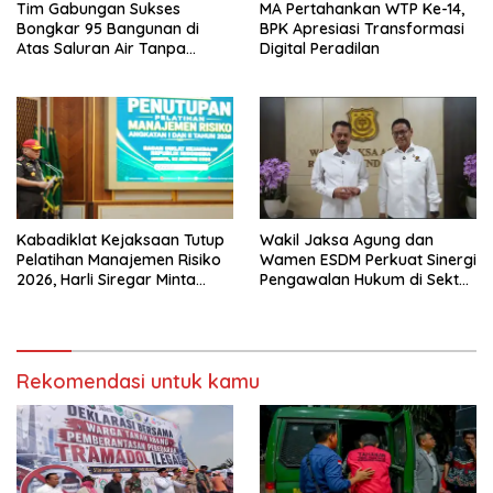
Tim Gabungan Sukses
MA Pertahankan WTP Ke-14,
Bongkar 95 Bangunan di
BPK Apresiasi Transformasi
Atas Saluran Air Tanpa
Digital Peradilan
Hambatan
Kabadiklat Kejaksaan Tutup
Wakil Jaksa Agung dan
Pelatihan Manajemen Risiko
Wamen ESDM Perkuat Sinergi
2026, Harli Siregar Minta
Pengawalan Hukum di Sektor
Alumni Jadi Agen Perubahan
Energi
Rekomendasi untuk kamu