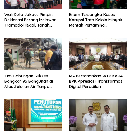
Wali Kota Jakpus Pimpin
Enam Tersangka Kasus
Deklarasi Perang Melawan
Korupsi Tata Kelola Minyak
Tramadol Ilegal, Tanah
Mentah Pertamina
Abang Target Bersih dari
Dilimpahkan ke JPU Kejari
Peredaran Obat Terlarang
Jakpus
Tim Gabungan Sukses
MA Pertahankan WTP Ke-14,
Bongkar 95 Bangunan di
BPK Apresiasi Transformasi
Atas Saluran Air Tanpa
Digital Peradilan
Hambatan