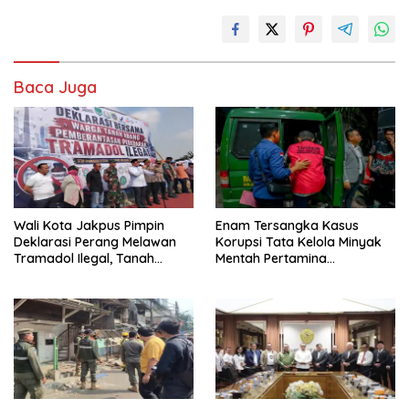
Baca Juga
Wali Kota Jakpus Pimpin
Enam Tersangka Kasus
Deklarasi Perang Melawan
Korupsi Tata Kelola Minyak
Tramadol Ilegal, Tanah
Mentah Pertamina
Abang Target Bersih dari
Dilimpahkan ke JPU Kejari
Peredaran Obat Terlarang
Jakpus