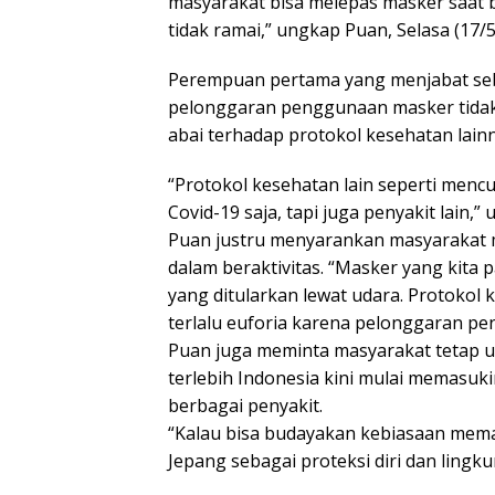
masyarakat bisa melepas masker saat be
tidak ramai,” ungkap Puan, Selasa (17/5
Perempuan pertama yang menjabat seba
pelonggaran penggunaan masker tidak 
abai terhadap protokol kesehatan lainn
“Protokol kesehatan lain seperti men
Covid-19 saja, tapi juga penyakit lain,” 
Puan justru menyarankan masyarakat 
dalam beraktivitas. “Masker yang kita
yang ditularkan lewat udara. Protokol 
terlalu euforia karena pelonggaran pe
Puan juga meminta masyarakat tetap u
terlebih Indonesia kini mulai memasu
berbagai penyakit.
“Kalau bisa budayakan kebiasaan mema
Jepang sebagai proteksi diri dan lingku