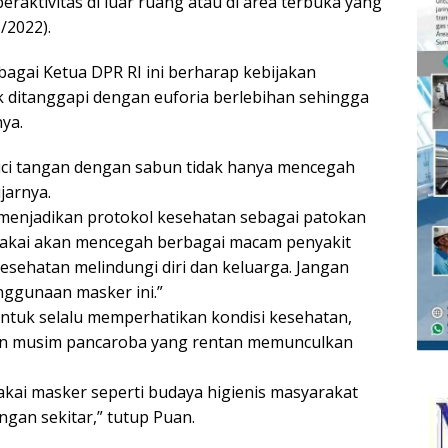
raktivitas di luar ruang atau di area terbuka yang
/2022).
gai Ketua DPR RI ini berharap kebijakan
ditanggapi dengan euforia berlebihan sehingga
ya.
cuci tangan dengan sabun tidak hanya mencegah
ujarnya.
menjadikan protokol kesehatan sebagai patokan
 pakai akan mencegah berbagai macam penyakit
kesehatan melindungi diri dan keluarga. Jangan
nggunaan masker ini.”
ntuk selalu memperhatikan kondisi kesehatan,
kin musim pancaroba yang rentan memunculkan
kai masker seperti budaya higienis masyarakat
ngan sekitar,” tutup Puan.