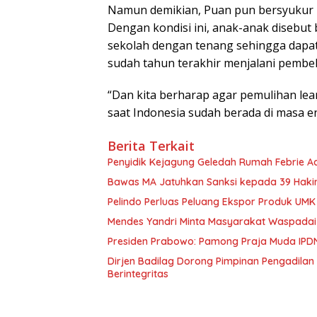
Namun demikian, Puan pun bersyukur I
Dengan kondisi ini, anak-anak disebut
sekolah dengan tenang sehingga dapa
sudah tahun terakhir menjalani pembelaj
“Dan kita berharap agar pemulihan lear
saat Indonesia sudah berada di masa e
Berita Terkait
Penyidik Kejagung Geledah Rumah Febrie A
Bawas MA Jatuhkan Sanksi kepada 39 Hakim
Pelindo Perluas Peluang Ekspor Produk UM
Mendes Yandri Minta Masyarakat Waspada
Presiden Prabowo: Pamong Praja Muda IPD
Dirjen Badilag Dorong Pimpinan Pengadil
Berintegritas