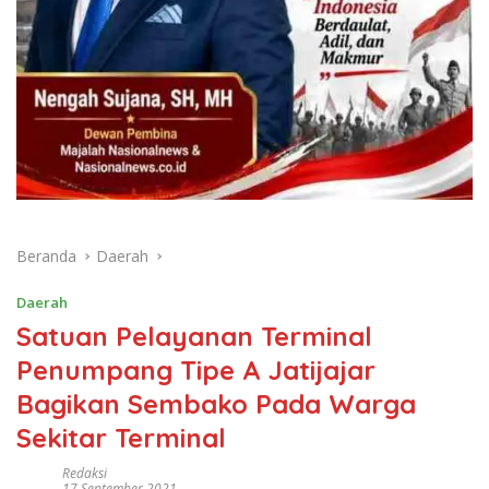
Beranda
Daerah
Daerah
Satuan Pelayanan Terminal
Penumpang Tipe A Jatijajar
Bagikan Sembako Pada Warga
Sekitar Terminal
Redaksi
17 September 2021