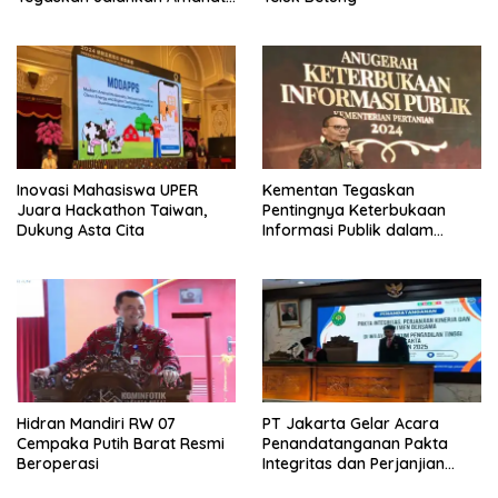
Sebaik-baiknya
Inovasi Mahasiswa UPER
Kementan Tegaskan
Juara Hackathon Taiwan,
Pentingnya Keterbukaan
Dukung Asta Cita
Informasi Publik dalam
Mendukung Swasembada
Pangan
Hidran Mandiri RW 07
PT Jakarta Gelar Acara
Cempaka Putih Barat Resmi
Penandatanganan Pakta
Beroperasi
Integritas dan Perjanjian
Kinerja