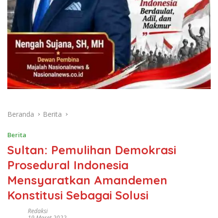
Beranda
Berita
Berita
Sultan: Pemulihan Demokrasi
Prosedural Indonesia
Mensyaratkan Amandemen
Konstitusi Sebagai Solusi
Redaksi
19 Maret 2022