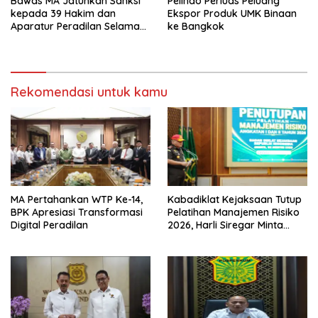
Bawas MA Jatuhkan Sanksi
Pelindo Perluas Peluang
kepada 39 Hakim dan
Ekspor Produk UMK Binaan
Aparatur Peradilan Selama
ke Bangkok
Juli 2026
Rekomendasi untuk kamu
MA Pertahankan WTP Ke-14,
Kabadiklat Kejaksaan Tutup
BPK Apresiasi Transformasi
Pelatihan Manajemen Risiko
Digital Peradilan
2026, Harli Siregar Minta
Alumni Jadi Agen Perubahan