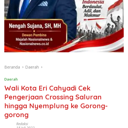
Beranda
Daerah
Daerah
Wali Kota Eri Cahyadi Cek
Pengerjaan Crossing Saluran
hingga Nyemplung ke Gorong-
gorong
Redaksi
18 Juli 2022