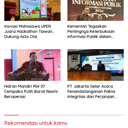
Inovasi Mahasiswa UPER
Kementan Tegaskan
Juara Hackathon Taiwan,
Pentingnya Keterbukaan
Dukung Asta Cita
Informasi Publik dalam
Mendukung Swasembada
Pangan
Hidran Mandiri RW 07
PT Jakarta Gelar Acara
Cempaka Putih Barat Resmi
Penandatanganan Pakta
Beroperasi
Integritas dan Perjanjian
Kinerja
Rekomendasi untuk kamu