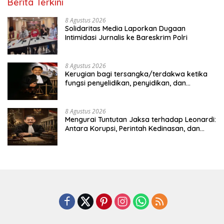
Berita Terkini
8 Agustus 2026
Solidaritas Media Laporkan Dugaan
Intimidasi Jurnalis ke Bareskrim Polri
8 Agustus 2026
Kerugian bagi tersangka/terdakwa ketika
fungsi penyelidikan, penyidikan, dan
penuntutan dipegang oleh institusi yang
sama, serta dinamika dalam penanganan
perkara koneksitas. Studi kasus dalam
8 Agustus 2026
penanganan perkara dugaan korupsi
Mengurai Tuntutan Jaksa terhadap Leonardi:
pengadaan satelit Kemhan, dengan
Antara Korupsi, Perintah Kedinasan, dan
terdakwa Laksda TNI (Purn) Ir. Leonardi
Kepentingan Strategis Negara