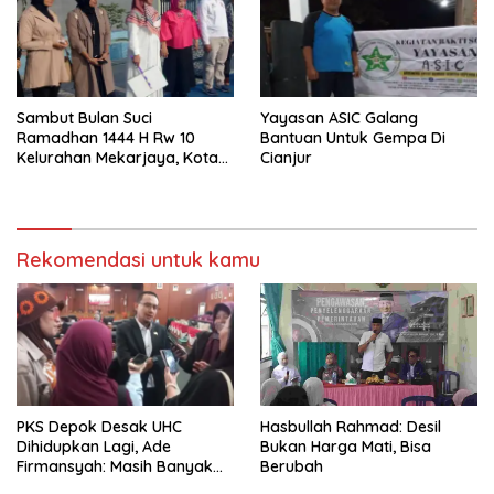
Sambut Bulan Suci
Yayasan ASIC Galang
Ramadhan 1444 H Rw 10
Bantuan Untuk Gempa Di
Kelurahan Mekarjaya, Kota
Cianjur
Depok Adakan Pawai Tarhib
Di Hadiri Anggota Dewan
Kota Depok
Rekomendasi untuk kamu
Hasbullah Rahmad: Desil
PKS Depok Desak UHC
Bukan Harga Mati, Bisa
Dihidupkan Lagi, Ade
Berubah
Firmansyah: Masih Banyak
Warga Miskin Belum