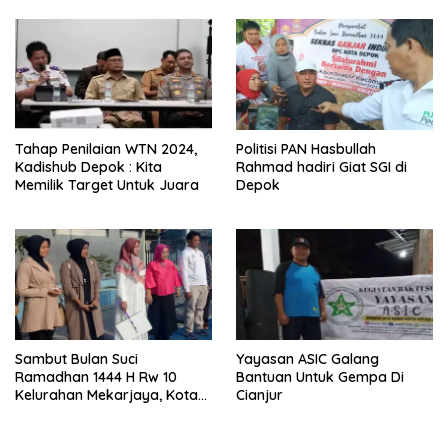
Tersentuh
Tahap Penilaian WTN 2024,
Politisi PAN Hasbullah
Kadishub Depok : Kita
Rahmad hadiri Giat SGI di
Memilik Target Untuk Juara
Depok
Sambut Bulan Suci
Yayasan ASIC Galang
Ramadhan 1444 H Rw 10
Bantuan Untuk Gempa Di
Kelurahan Mekarjaya, Kota
Cianjur
Depok Adakan Pawai Tarhib
Di Hadiri Anggota Dewan