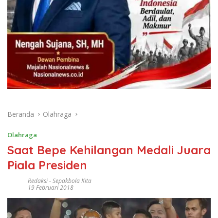
Beranda
Olahraga
Olahraga
Saat Bepe Kehilangan Medali Juara
Piala Presiden
Redaksi
-
Sepakbola Kita
19 Februari 2018