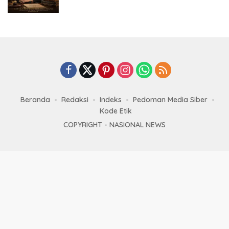
terdakwa Laksda TNI (Purn) Ir. Leonardi
Kepentingan Strategis Negara
Beranda
Redaksi
Indeks
Pedoman Media Siber
Kode Etik
COPYRIGHT -
NASIONAL NEWS