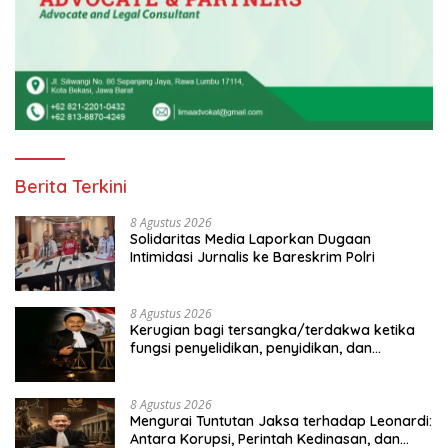
Berita Terkini
8 Agustus 2026
Solidaritas Media Laporkan Dugaan
Intimidasi Jurnalis ke Bareskrim Polri
8 Agustus 2026
Kerugian bagi tersangka/terdakwa ketika
fungsi penyelidikan, penyidikan, dan
penuntutan dipegang oleh institusi yang
sama, serta dinamika dalam penanganan
perkara koneksitas. Studi kasus dalam
8 Agustus 2026
penanganan perkara dugaan korupsi
Mengurai Tuntutan Jaksa terhadap Leonardi:
pengadaan satelit Kemhan, dengan
Antara Korupsi, Perintah Kedinasan, dan